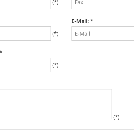
(*)
E-Mail: *
E-
(*)
Mail
*
(*)
(*)