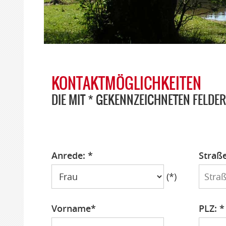
KONTAKTMÖGLICHKEITEN
DIE MIT * GEKENNZEICHNETEN FELDE
Anrede: *
Straß
Anrede
Straß
(*)
Vorname*
PLZ: *
Vorname
PLZ