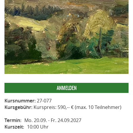
ANMELDEN
Kursnummer:
27-077
Kursgebühr:
Kurspreis: 590,-- € (max. 10 Teilnehmer)
Termin:
Mo. 20.09. - Fr. 24.09.2027
Kurszeit:
10:00 Uhr