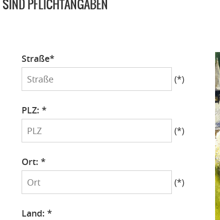
R SIND PFLICHTANGABEN
Straße*
Straße
(*)
PLZ: *
PLZ
(*)
Ort: *
Ort
(*)
Land: *