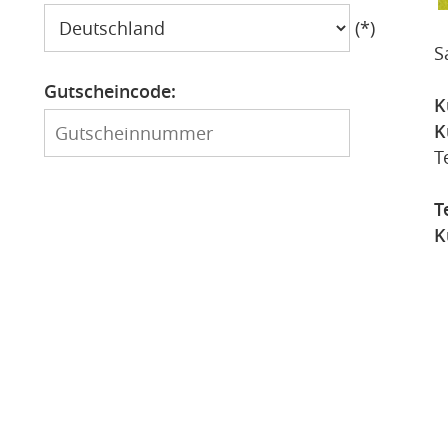
Land
(*)
S
Gutscheincode:
K
Gutscheinnummer
K
T
T
K