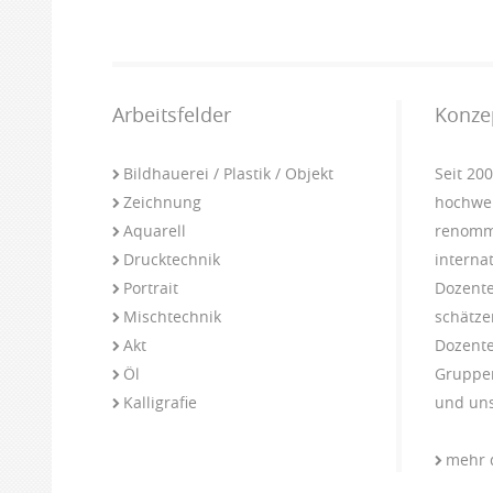
Arbeitsfelder
Konze
Bildhauerei / Plastik / Objekt
Seit 20
Zeichnung
hochwer
Aquarell
renommi
Drucktechnik
interna
Portrait
Dozente
Mischtechnik
schätze
Akt
Dozente
Öl
Gruppen
Kalligrafie
und uns
mehr 