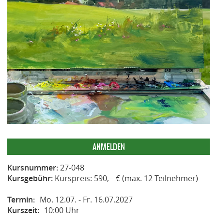
ANMELDEN
Kursnummer:
27-048
Kursgebühr:
Kurspreis: 590,-- € (max. 12 Teilnehmer)
Termin:
Mo. 12.07. - Fr. 16.07.2027
Kurszeit:
10:00 Uhr