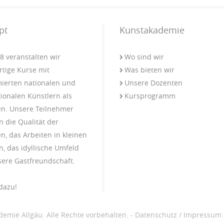
pt
Kunstakademie
08 veranstalten wir
Wo sind wir
tige Kurse mit
Was bieten wir
erten nationalen und
Unsere Dozenten
tionalen Künstlern als
Kursprogramm
n. Unsere Teilnehmer
n die Qualität der
n, das Arbeiten in kleinen
, das idyllische Umfeld
ere Gastfreundschaft.
dazu!
emie Allgäu. Alle Rechte vorbehalten. -
Datenschutz
/
Impressum