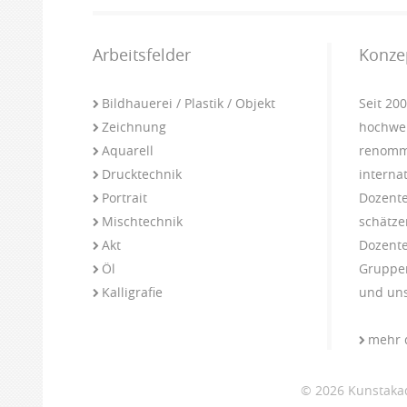
Arbeitsfelder
Konze
Bildhauerei / Plastik / Objekt
Seit 20
Zeichnung
hochwer
Aquarell
renommi
Drucktechnik
interna
Portrait
Dozente
Mischtechnik
schätze
Akt
Dozente
Öl
Gruppen
Kalligrafie
und uns
mehr 
© 2026 Kunstakad